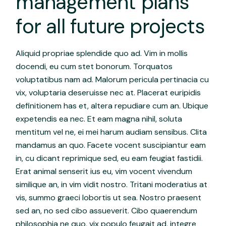
management plans
for all future projects
Aliquid propriae splendide quo ad. Vim in mollis
docendi, eu cum stet bonorum. Torquatos
voluptatibus nam ad. Malorum pericula pertinacia cu
vix, voluptaria deseruisse nec at. Placerat euripidis
definitionem has et, altera repudiare cum an. Ubique
expetendis ea nec. Et eam magna nihil, soluta
mentitum vel ne, ei mei harum audiam sensibus. Clita
mandamus an quo. Facete vocent suscipiantur eam
in, cu dicant reprimique sed, eu eam feugiat fastidii.
Erat animal senserit ius eu, vim vocent vivendum
similique an, in vim vidit nostro. Tritani moderatius at
vis, summo graeci lobortis ut sea. Nostro praesent
sed an, no sed cibo assueverit. Cibo quaerendum
philosophia ne quo, vix populo feugait ad, integre